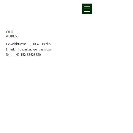
OUR
ADRESS
Hewaldstrasse 10, 10825 Berlin
Email:
info@arkad-partners.com
Tel .:
+49 152 55623820