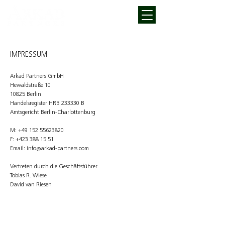
IMPRESSUM
Arkad Partners GmbH
Hewaldstraße 10
10825 Berlin
Handelsregister HRB 233330 B
Amtsgericht Berlin-Charlottenburg
M:
+49 152 55623820
F: +423 388 15 51
Email:
info@arkad-partners.com
Vertreten durch die Geschäftsführer
Tobias R. Wiese
David van Riesen