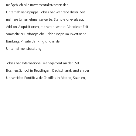
maßgeblich alle Investmentaktivitäten der
Unternehmensgruppe. Tobias hat während dieser Zeit
mehrere Unternehmenserwerbe, Stand-alone- als auch
Add-on-Akquisitionen, mit verantwortet. Vor dieser Zeit
sammelte er umfangreiche Erfahrungen im Investment
Banking, Private Banking und in der
Unternehmensberatung.
Tobias hat International Management an der ESB
Business School in Reutlingen, Deutschland, und an der
Universidad Pontificia de Comillas in Madrid, Spanien,
studiert.
KONTAKT
Tobias R. Wiese
+49 151 61138747
trw@arkad-partners.com
Impressum
Datenschutz